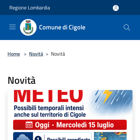
Salta al contenuto principale
Regione Lombardia
Comune di Cigole
Home
>
Novità
>
Novità
Novità