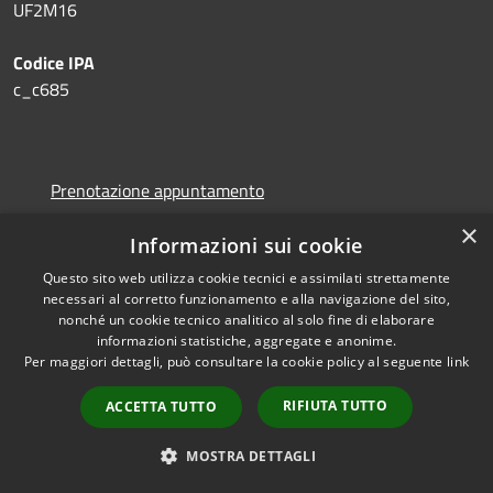
UF2M16
Codice IPA
c_c685
Prenotazione appuntamento
Segnalazione disservizio
×
Informazioni sui cookie
Leggi le FAQ
Questo sito web utilizza cookie tecnici e assimilati strettamente
Richiesta assistenza
necessari al corretto funzionamento e alla navigazione del sito,
nonché un cookie tecnico analitico al solo fine di elaborare
informazioni statistiche, aggregate e anonime.
Per maggiori dettagli, può consultare la cookie policy al seguente
link
Amministrazione trasparente
RIFIUTA TUTTO
ACCETTA TUTTO
Informativa privacy
MOSTRA DETTAGLI
Note legali