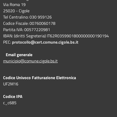
Via Roma 19
25020 - Cigole
Tel Centralino: 030 959126
Codice Fiscale: 00760060178
Partita IVA: 00577220981
IBAN: (diritti Segreteria) IT62R0359901800000000190194
PEC:
protocollo@cert.comune.cigole.bs.it
Email generale
municipio@comune.cigole.bs.it
Codice Univoco Fatturazione Elettronica
UF2M16
Codice IPA
c_c685