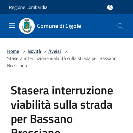
Salta al contenuto principale
Regione Lombardia
Comune di Cigole
Home
>
Novità
>
Avvisi
>
Stasera interruzione viabilità sulla strada per Bassano
Bresciano
Stasera interruzione
viabilità sulla strada
per Bassano
Bresciano