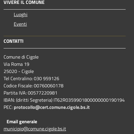
VIVERE IL COMUNE
Luoghi
Eventi
CONTATTI
Comune di Cigole
Via Roma 19
25020 - Cigole
Tel Centralino: 030 959126
Codice Fiscale: 00760060178
Partita IVA: 00577220981
IBAN: (diritti Segreteria) IT62R0359901800000000190194
PEC:
protocollo@cert.comune.cigole.bs.it
Email generale
municipio@comune.cigole.bs.it