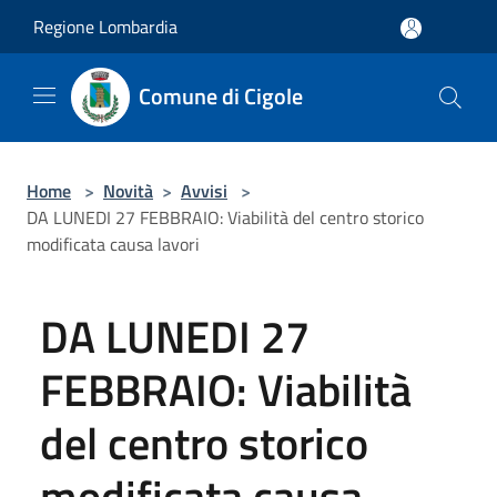
Salta al contenuto principale
Regione Lombardia
Comune di Cigole
Home
>
Novità
>
Avvisi
>
DA LUNEDI 27 FEBBRAIO: Viabilità del centro storico
modificata causa lavori
DA LUNEDI 27
FEBBRAIO: Viabilità
del centro storico
modificata causa