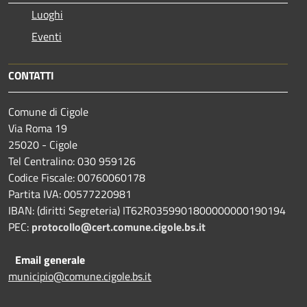
Luoghi
Eventi
CONTATTI
Comune di Cigole
Via Roma 19
25020 - Cigole
Tel Centralino: 030 959126
Codice Fiscale: 00760060178
Partita IVA: 00577220981
IBAN: (diritti Segreteria) IT62R0359901800000000190194
PEC:
protocollo@cert.comune.cigole.bs.it
Email generale
municipio@comune.cigole.bs.it