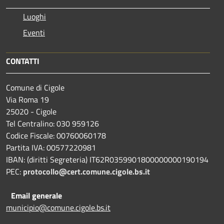
Luoghi
Eventi
CONTATTI
Comune di Cigole
Via Roma 19
25020 - Cigole
Tel Centralino: 030 959126
Codice Fiscale: 00760060178
Partita IVA: 00577220981
IBAN: (diritti Segreteria) IT62R0359901800000000190194
PEC:
protocollo@cert.comune.cigole.bs.it
Email generale
municipio@comune.cigole.bs.it