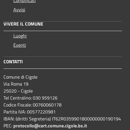
Comunicati
Avvisi
VIVERE IL COMUNE
Luoghi
Eventi
CONTATTI
Comune di Cigole
Via Roma 19
25020 - Cigole
Tel Centralino: 030 959126
Codice Fiscale: 00760060178
Partita IVA: 00577220981
IBAN: (diritti Segreteria) IT62R0359901800000000190194
PEC:
protocollo@cert.comune.cigole.bs.it