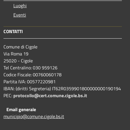
Luoghi
Eventi
CONTATTI
Comune di Cigole
Via Roma 19
25020 - Cigole
Tel Centralino: 030 959126
Codice Fiscale: 00760060178
Partita IVA: 00577220981
IBAN: (diritti Segreteria) IT62R0359901800000000190194
PEC:
protocollo@cert.comune.cigole.bs.it
Email generale
municipio@comune.cigole.bs.it