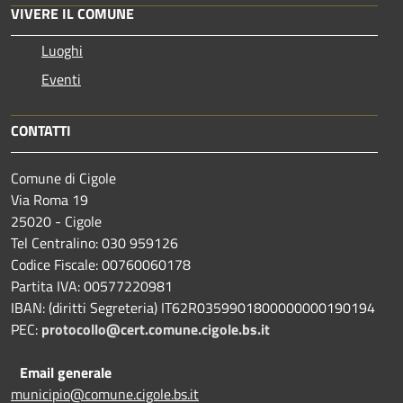
VIVERE IL COMUNE
Luoghi
Eventi
CONTATTI
Comune di Cigole
Via Roma 19
25020 - Cigole
Tel Centralino: 030 959126
Codice Fiscale: 00760060178
Partita IVA: 00577220981
IBAN: (diritti Segreteria) IT62R0359901800000000190194
PEC:
protocollo@cert.comune.cigole.bs.it
Email generale
municipio@comune.cigole.bs.it