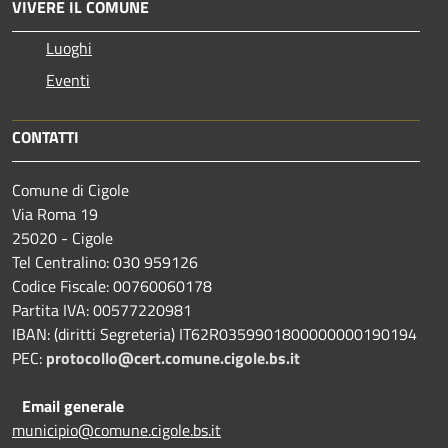
VIVERE IL COMUNE
Luoghi
Eventi
CONTATTI
Comune di Cigole
Via Roma 19
25020 - Cigole
Tel Centralino: 030 959126
Codice Fiscale: 00760060178
Partita IVA: 00577220981
IBAN: (diritti Segreteria) IT62R0359901800000000190194
PEC:
protocollo@cert.comune.cigole.bs.it
Email generale
municipio@comune.cigole.bs.it