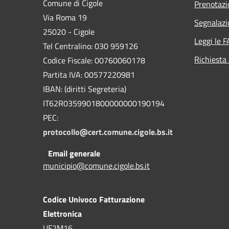
Comune di Cigole
Prenotaz
Via Roma 19
Segnalazi
25020 - Cigole
Leggi le 
Tel Centralino: 030 959126
Richiesta
Codice Fiscale: 00760060178
Partita IVA: 00577220981
IBAN: (diritti Segreteria)
IT62R0359901800000000190194
PEC:
protocollo@cert.comune.cigole.bs.it
Email generale
municipio@comune.cigole.bs.it
Codice Univoco Fatturazione
Elettronica
UF2M16