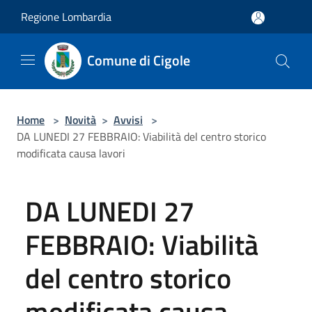
Salta al contenuto principale
Regione Lombardia
Comune di Cigole
Home
>
Novità
>
Avvisi
>
DA LUNEDI 27 FEBBRAIO: Viabilità del centro storico
modificata causa lavori
DA LUNEDI 27
FEBBRAIO: Viabilità
del centro storico
modificata causa