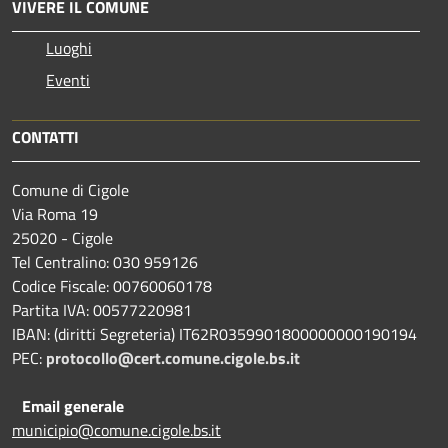
VIVERE IL COMUNE
Luoghi
Eventi
CONTATTI
Comune di Cigole
Via Roma 19
25020 - Cigole
Tel Centralino: 030 959126
Codice Fiscale: 00760060178
Partita IVA: 00577220981
IBAN: (diritti Segreteria) IT62R0359901800000000190194
PEC:
protocollo@cert.comune.cigole.bs.it
Email generale
municipio@comune.cigole.bs.it