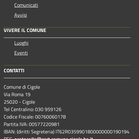
Comunicati
Avvisi
VIVERE IL COMUNE
Luoghi
Eventi
CONTATTI
Comune di Cigole
Via Roma 19
25020 - Cigole
Tel Centralino: 030 959126
Codice Fiscale: 00760060178
Partita IVA: 00577220981
IBAN: (diritti Segreteria) IT62R0359901800000000190194
PEC:
protocollo@cert.comune.cigole.bs.it