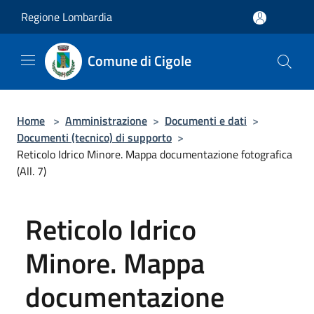
Salta al contenuto principale
Regione Lombardia
Comune di Cigole
Home
>
Amministrazione
>
Documenti e dati
>
Documenti (tecnico) di supporto
>
Reticolo Idrico Minore. Mappa documentazione fotografica
(All. 7)
Reticolo Idrico
Minore. Mappa
documentazione