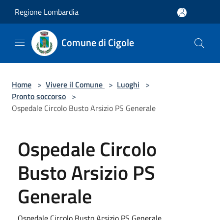
Salta al contenuto principale
Regione Lombardia
Comune di Cigole
Home
>
Vivere il Comune
>
Luoghi
>
Pronto soccorso
>
Ospedale Circolo Busto Arsizio PS Generale
Ospedale Circolo
Busto Arsizio PS
Generale
Ospedale Circolo Busto Arsizio PS Generale