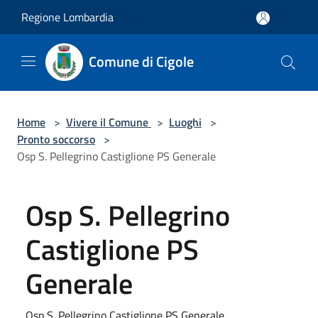
Salta al contenuto principale
Regione Lombardia
Comune di Cigole
Home
>
Vivere il Comune
>
Luoghi
>
Pronto soccorso
>
Osp S. Pellegrino Castiglione PS Generale
Osp S. Pellegrino
Castiglione PS
Generale
Osp S. Pellegrino Castiglione PS Generale