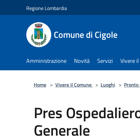
Salta al contenuto principale
Regione Lombardia
Comune di Cigole
Amministrazione
Novità
Servizi
Vivere 
Home
>
Vivere il Comune
>
Luoghi
>
Pronto
Pres Ospedaliero
Generale