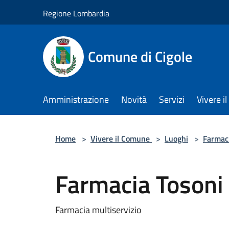
Salta al contenuto principale
Regione Lombardia
Comune di Cigole
Amministrazione
Novità
Servizi
Vivere 
Home
>
Vivere il Comune
>
Luoghi
>
Farmac
Farmacia Tosoni 
Farmacia multiservizio