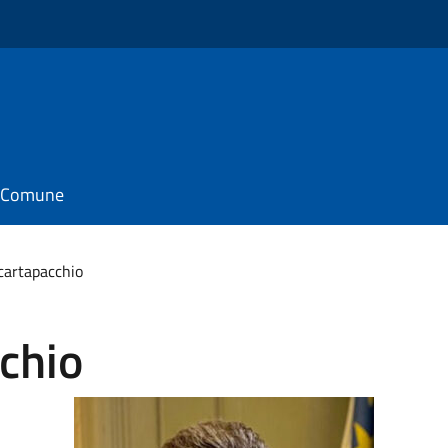
il Comune
cartapacchio
chio