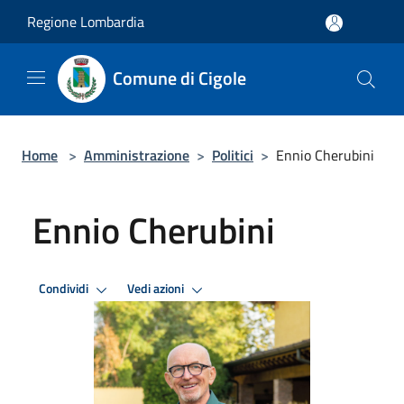
Salta al contenuto principale
Regione Lombardia
Comune di Cigole
Home
>
Amministrazione
>
Politici
>
Ennio Cherubini
Ennio Cherubini
Condividi
Vedi azioni