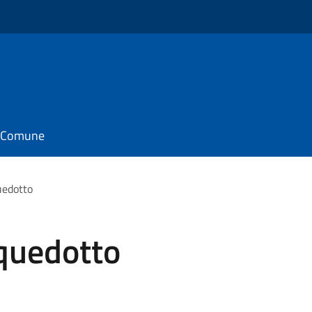
il Comune
uedotto
cquedotto