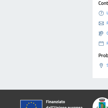
Cont
Prob