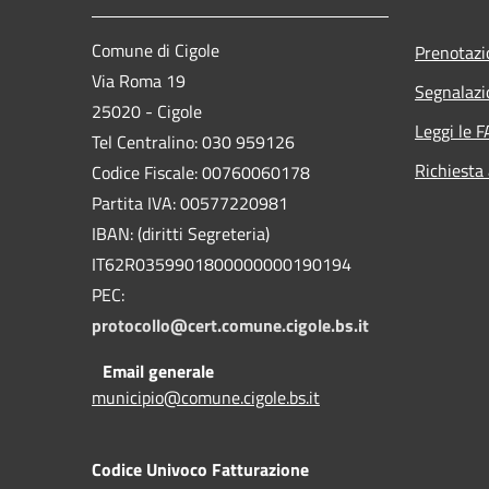
Comune di Cigole
Prenotaz
Via Roma 19
Segnalazi
25020 - Cigole
Leggi le 
Tel Centralino: 030 959126
Richiesta
Codice Fiscale: 00760060178
Partita IVA: 00577220981
IBAN: (diritti Segreteria)
IT62R0359901800000000190194
PEC:
protocollo@cert.comune.cigole.bs.it
Email generale
municipio@comune.cigole.bs.it
Codice Univoco Fatturazione