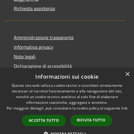
Richiesta assistenza
Amministrazione trasparente
Informativa privacy
Note legali
Dichiarazione di accessibilità
×
Informazioni sui cookie
Questo sito web utilizza cookie tecnici e assimilati strettamente
necessari al corretto funzionamento e alla navigazione del sito,
RSS
Copyright © 2026 • Comune di
nonché un cookie tecnico analitico al solo fine di elaborare
Accessibilità
informazioni statistiche, aggregate e anonime.
Cigole • Powered by
Per maggiori dettagli, può consultare la cookie policy al seguente
link
Privacy
Municipium
Accesso
•
Cookie
redazione
RIFIUTA TUTTO
ACCETTA TUTTO
Mappa del sito
Attuazione misure PNRR
MOSTRA DETTAGLI