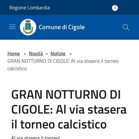
Salta al contenuto principale
Regione Lombardia
Comune di Cigole
Home
>
Novità
>
Notizie
>
GRAN NOTTURNO DI CIGOLE: Al via stasera il torneo
calcistico
GRAN NOTTURNO DI
CIGOLE: Al via stasera
il torneo calcistico
Al via stasera il torneo!