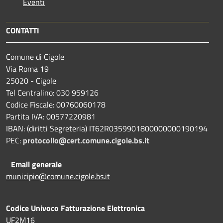
Eventi
CONTATTI
Comune di Cigole
Via Roma 19
25020 - Cigole
Tel Centralino: 030 959126
Codice Fiscale: 00760060178
Partita IVA: 00577220981
IBAN: (diritti Segreteria) IT62R0359901800000000190194
PEC:
protocollo@cert.comune.cigole.bs.it
Email generale
municipio@comune.cigole.bs.it
Codice Univoco Fatturazione Elettronica
UF2M16