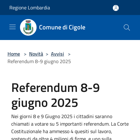
Salta al contenuto principale
Regione Lombardia
Comune di Cigole
Home
>
Novità
>
Avvisi
>
Referendum 8-9 giugno 2025
Referendum 8-9
giugno 2025
Nei giorni 8 e 9 Giugno 2025 i cittadini saranno
chiamati a votare su 5 importanti referendum. La Corte
Costituzionale ha ammesso 4 quesiti sul lavoro,
sostenuti da oltre 4 milioni di firme, e uno sulla