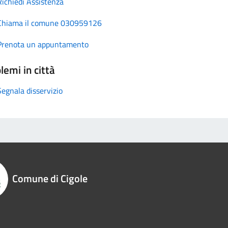
Richiedi Assistenza
Chiama il comune 030959126
Prenota un appuntamento
lemi in città
Segnala disservizio
Comune di Cigole