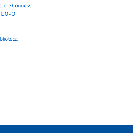
scere Connessi.
I DOPO
iblioteca