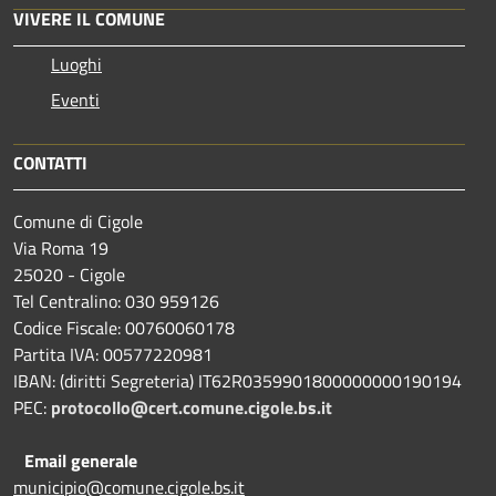
VIVERE IL COMUNE
Luoghi
Eventi
CONTATTI
Comune di Cigole
Via Roma 19
25020 - Cigole
Tel Centralino: 030 959126
Codice Fiscale: 00760060178
Partita IVA: 00577220981
IBAN: (diritti Segreteria) IT62R0359901800000000190194
PEC:
protocollo@cert.comune.cigole.bs.it
Email generale
municipio@comune.cigole.bs.it