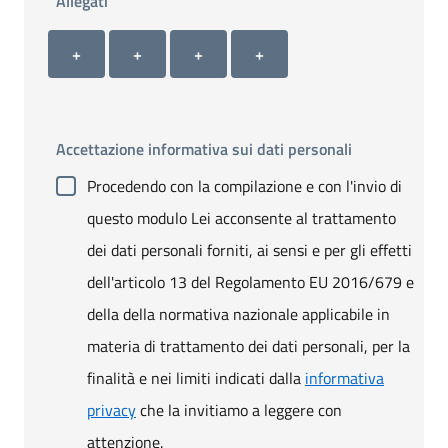
Allegati
Allegato 1
Allegato 2
Allegato 3
Allegato 4
+ Carica allegato 1
+ Carica allegato 2
+ Carica allegato 3
+ Carica allegato 4
+
+
+
+
Accettazione informativa sui dati personali
Procedendo con la compilazione e con l'invio di
questo modulo Lei acconsente al trattamento
dei dati personali forniti, ai sensi e per gli effetti
dell'articolo 13 del Regolamento EU 2016/679 e
della della normativa nazionale applicabile in
materia di trattamento dei dati personali, per la
finalità e nei limiti indicati dalla
informativa
privacy
che la invitiamo a leggere con
attenzione.