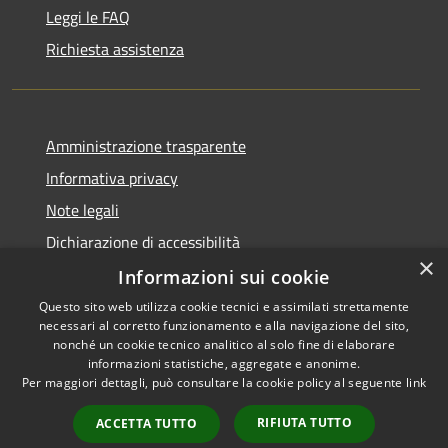
Leggi le FAQ
Richiesta assistenza
Amministrazione trasparente
Informativa privacy
Note legali
Dichiarazione di accessibilità
×
Informazioni sui cookie
Questo sito web utilizza cookie tecnici e assimilati strettamente
necessari al corretto funzionamento e alla navigazione del sito,
RSS
Copyright © 2026 • Comune di
nonché un cookie tecnico analitico al solo fine di elaborare
Accessibilità
informazioni statistiche, aggregate e anonime.
Cigole • Powered by
Per maggiori dettagli, può consultare la cookie policy al seguente
link
Privacy
Municipium
Accesso
•
Cookie
redazione
RIFIUTA TUTTO
ACCETTA TUTTO
Mappa del sito