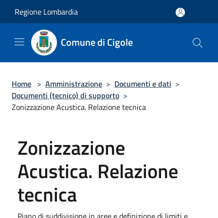
Salta al contenuto principale
Regione Lombardia
Comune di Cigole
Home
>
Amministrazione
>
Documenti e dati
>
Documenti (tecnico) di supporto
>
Zonizzazione Acustica. Relazione tecnica
Zonizzazione
Acustica. Relazione
tecnica
Piano di suddivisione in aree e definizione di limiti e