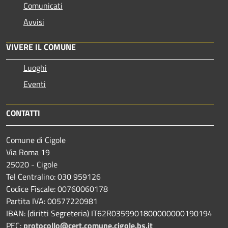
Comunicati
Avvisi
VIVERE IL COMUNE
Luoghi
Eventi
CONTATTI
Comune di Cigole
Via Roma 19
25020 - Cigole
Tel Centralino: 030 959126
Codice Fiscale: 00760060178
Partita IVA: 00577220981
IBAN: (diritti Segreteria) IT62R0359901800000000190194
PEC:
protocollo@cert.comune.cigole.bs.it